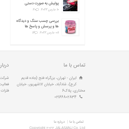
پولیش به صورت دستی
10 مارس 2022
20
بررسی چسب سنگ و دیدگاه
ها و پرسش و پاسخ ها
08 مارس 2022
16
تماس با ما
دربار
ایران - تهران، بزرگراه فتح (جاده قدیم
کرج)، شادآباد، خیابان 17شهریور، خیابان
فعالیت
مختاری، پلاک6
فلزات آ
02166802834
تماس با ما
درباره ما
Copyright 2022 JALASANJ Co. Ltd