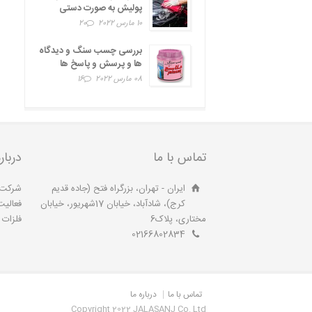
پولیش به صورت دستی
10 مارس 2022
20
بررسی چسب سنگ و دیدگاه
ها و پرسش و پاسخ ها
08 مارس 2022
16
تماس با ما
دربار
ایران - تهران، بزرگراه فتح (جاده قدیم
کرج)، شادآباد، خیابان 17شهریور، خیابان
فعالیت
مختاری، پلاک6
فلزات آ
02166802834
تماس با ما
درباره ما
Copyright 2022 JALASANJ Co. Ltd