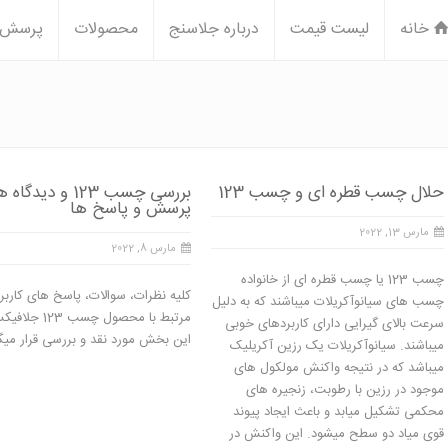
خانه
لیست قیمت
درباره جلاسنج
محصولات
پرسش و
حلال چسب قطره ای و چسب 123
بررسی چسب 123 و دیدگا
پرسش و پاسخ ها
مارس 13, 2022
مارس 8, 2022
چسب 123 یا چسب قطره ای از خانواده
کلیه نظرات، سوالات، پاسخ های کاربر
چسب های سیانوآکریلات میباشند که به دلیل
مرتبط با محصول چسب 23
سرعت بالای گیرایی دارای کاربردهای خوبی
این بخش مورد نقد و بررسی قرار میگ
میباشند. سیانوآکریلات یک رزین آکریلیک
میباشد که در نتیجه واکنش مولکول های
موجود در رزین با رطوبت، زنجیره های
محکمی تشکیل میابد و باعث ایجاد پیوند
قوی میاد دو سطح میشود. این واکنش در