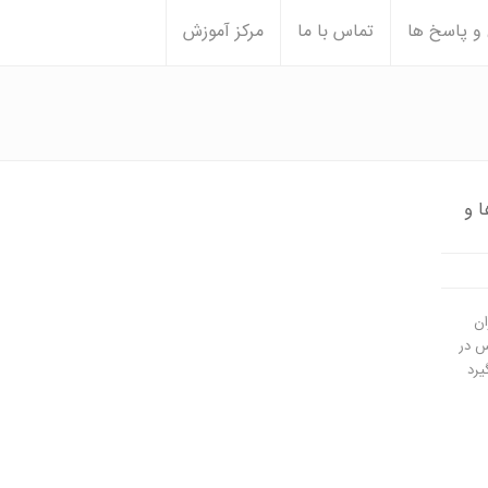
 پاسخ ها
تماس با ما
مرکز آموزش
ه ها و
ان
1 جلافیکس در
یرد