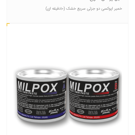
خمیر اپوکسی دو جزئی سریع خشک (10دقیقه ای)