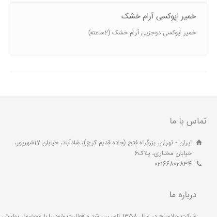
خمیر اپوکسی آرام خشک
خمیر اپوکسی دوجزیی آرام خشک (2ساعته)
تماس با ما
ایران - تهران، بزرگراه فتح (جاده قدیم کرج)، شادآباد، خیابان 17شهریور،
خیابان مختاری، پلاک6
02166802834
درباره ما
شرکت جلاسنج در سال 1358 تاسیس شد و فعالیت خود را با محصول پولیش