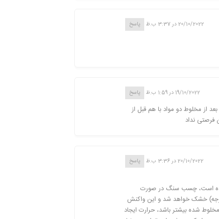
20/10/2022 در 3:37 ب.ظ
پاسخ
19/10/2022 در 1:59 ب.ظ
پاسخ
د از مخلوط دو مواد با هم قبل از
 فرصتی نداد
20/10/2022 در 3:36 ب.ظ
پاسخ
 شده است، چسب سنگ در صورت
 با مقدار 1درصد از جز دوم، پس از حدود 3دقیقه (در دمای 25درجه) خشک خواهد شد و این واکنش
خلوط شده بیشتر باشد، حرارت ایجاد