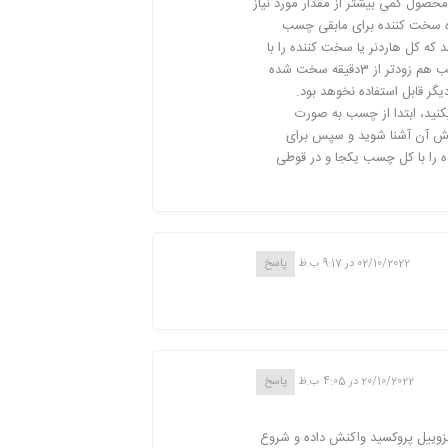
حصول کمی بیشتر از مقدار مورد نیاز
ه سخت کننده برای مابقی چسب
که کل هاردنر یا سخت کننده را با
کل چسب موجود در قوطی یکجا مخلوط کرده اید و به همین دلیل چسب هم زودتر از 3دقیقه سخت شده
گر قابل استفاده نخوهد بود.
کنید، ابتدا از چسب به صورت
نش آن آشنا شوید و سپس برای
 را با کل چسب یکجا و در قوطی
02/10/2022 در 9:17 ب.ظ
پاسخ
20/10/2022 در 4:05 ب.ظ
پاسخ
زوییل پروکسید واکنش داده و شروع