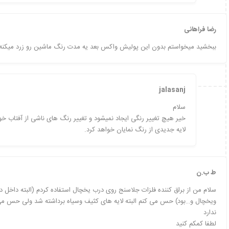
رضا فراهانی
ببخشید میخواستم بدون این پولیش واکس بعد یه مدت رنگ ماشین رو زرد میکنه ی
jalasanj
سلام
خیر هیچ تغییر رنگی ایجاد نمیشود و تغییر رنگ های ناشی از آفتاب خور
لایه جدیدی از رنگ نمایان خواهد کرد.
ط ب.ن
سلام من از براق کننده فلزات جلاسنج روی درب یخچال استفاده کردم (البته داخل 
ویخچال و…بود) حس می کنم البته لایه های کثیف وسیاه برداشته شد ولی حس می ک
ندارد
لطفا کمکم کنید