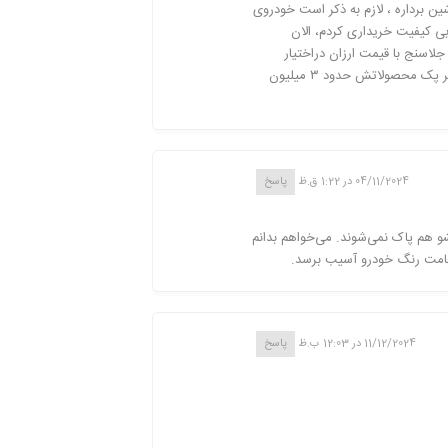
 برداره ، لازم به ذکر است خودروی
ل بی کیفیت خریداری کردم، الان
اسنج با قیمت ارزان دراختیار
داشته باشید بعد به دنبال پولیشهای بی کیفیتی مثل امثال ***** برید ، که برای هر پک محصولاتش حدود ۳ میلیون
04/11/2024 در 1:22 ق.ظ
پاسخ
 هم پاک نمی‌شوند. می‌خواهم بدانم
 ضخامت رنگ خودرو آسیب برسد.
11/12/2024 در 12:03 ب.ظ
پاسخ