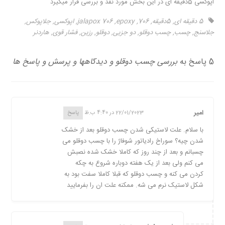
اپوکسی 5دقیقه ای در این بخش مورد نقد و بررسی قرار میگیرد
5 دقیقه ای
,
5دقیقه
,
706
,
epoxy
,
jalapox 706
,
اپوکسی
,
جلاپوکس
,
جلاسنج
,
چسب
,
چسب دوقلو
,
دو جزیی
,
دوقلو
,
رزین
,
فشار قوی
,
هاردنر
5 پاسخ به
بررسی چسب دوقلو و دیدگاهها و پرسش و پاسخ ها
امیر
22/01/2023 در 4:40 ب.ظ
پاسخ
با سلام. علت لاستیکی شدن چسب دوقلو بعد از خشک
شدن چیه؟ سوراخ رادیاتور شوفاژ را با چسب دوقلو می
چسبانم و بعد از چند روز که کاملا خشک شده نصبش
می کنم ولی بعد از یک هفته دوباره شروع به چکه
کردن می کنه و چسب دوقلو که قبلا کاملا سفت بود به
شکل لاستیک نرم می شه. ممکنه علت ان را بفرمایید