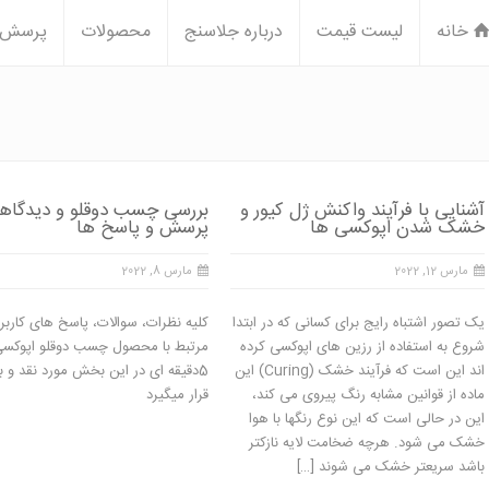
خانه
لیست قیمت
درباره جلاسنج
محصولات
پرسش و
آشنایی با فرآیند واکنش ژل کیور و
بررسی چسب دوقلو و دیدگاهه
خشک شدن اپوکسی ها
پرسش و پاسخ ها
مارس 12, 2022
مارس 8, 2022
یک تصور اشتباه رایج برای کسانی که در ابتدا
کلیه نظرات، سوالات، پاسخ های کاربر
شروع به استفاده از رزین های اپوکسی کرده
مرتبط با محصول چسب دوقلو اپوکس
اند این است که فرآیند خشک (Curing) این
5دقیقه ای در این بخش مورد نقد و 
ماده از قوانین مشابه رنگ پیروی می کند،
قرار میگیرد
این در حالی است که این نوع رنگها با هوا
خشک می شود. هرچه ضخامت لایه نازکتر
باشد سریعتر خشک می شوند […]