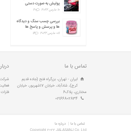
پولیش به صورت دستی
10 مارس 2022
20
بررسی چسب سنگ و دیدگاه
ها و پرسش و پاسخ ها
08 مارس 2022
16
تماس با ما
دربار
ایران - تهران، بزرگراه فتح (جاده قدیم
کرج)، شادآباد، خیابان 17شهریور، خیابان
فعالیت
مختاری، پلاک6
فلزات آ
02166802834
تماس با ما
درباره ما
Copyright 2022 JALASANJ Co. Ltd