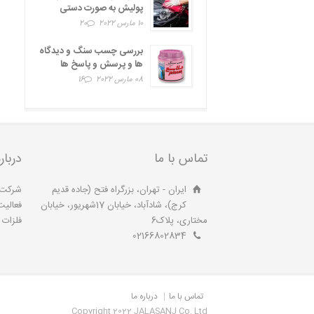
پولیش به صورت دستی
10 مارس 2022
20
بررسی چسب سنگ و دیدگاه
ها و پرسش و پاسخ ها
08 مارس 2022
16
تماس با ما
دربار
ایران - تهران، بزرگراه فتح (جاده قدیم
کرج)، شادآباد، خیابان 17شهریور، خیابان
فعالیت
مختاری، پلاک6
فلزات آ
02166802834
تماس با ما
درباره ما
Copyright 2022 JALASANJ Co. Ltd