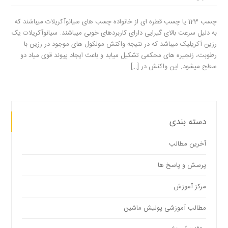
چسب 123 یا چسب قطره ای از خانواده چسب های سیانوآکریلات میباشند که
به دلیل سرعت بالای گیرایی دارای کاربردهای خوبی میباشند. سیانوآکریلات یک
رزین آکریلیک میباشد که در نتیجه واکنش مولکول های موجود در رزین با
رطوبت، زنجیره های محکمی تشکیل میابد و باعث ایجاد پیوند قوی میاد دو
سطح میشود. این واکنش در […]
دسته بندی
آخرین مطالب
پرسش و پاسخ ها
مرکز آموزش
مطالب آموزشی پولیش ماشین