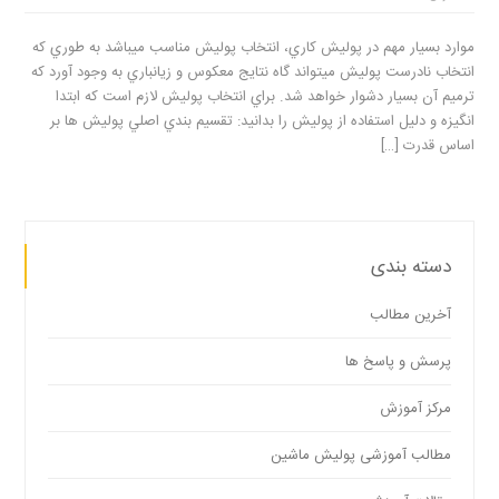
موارد بسیار مهم در پوليش کاري، انتخاب پوليش مناسب ميباشد به طوري که
انتخاب نادرست پوليش ميتواند گاه نتايج معکوس و زيانباري به وجود آورد که
ترميم آن بسيار دشوار خواهد شد. براي انتخاب پوليش لازم است که ابتدا
انگیزه و دليل استفاده از پوليش را بدانيد: تقسيم بندي اصلي پوليش ها بر
اساس قدرت […]
دسته بندی
آخرین مطالب
پرسش و پاسخ ها
مرکز آموزش
مطالب آموزشی پولیش ماشین