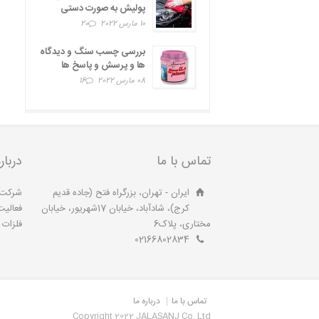
پولیش به صورت دستی
10 مارس 2022
20
بررسی چسب سنگ و دیدگاه
ها و پرسش و پاسخ ها
08 مارس 2022
16
تماس با ما
دربار
ایران - تهران، بزرگراه فتح (جاده قدیم
کرج)، شادآباد، خیابان 17شهریور، خیابان
فعالیت
مختاری، پلاک6
فلزات آ
02166802834
تماس با ما
درباره ما
Copyright 2022 JALASANJ Co. Ltd