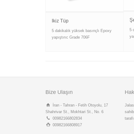
Şe
Ikiz Tüp
5 
5 dakikalık yüksek basınçlı Epoxy
ya
yapıştırıc Grade 706F
Bize Ulaşın
Hak
İran - Tahran - Fetih Otoyolu, 17
Jalas
Shahrivar St., Mokhtari St., No. 6
sahi
00982166802834
taraf
00982166808917