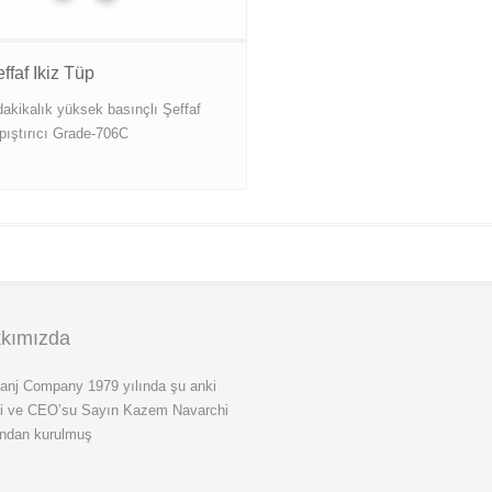
ffaf Ikiz Tüp
dakikalık yüksek basınçlı Şeffaf
pıştırıcı Grade-706C
kımızda
anj Company 1979 yılında şu anki
bi ve CEO’su Sayın Kazem Navarchi
ından kurulmuş