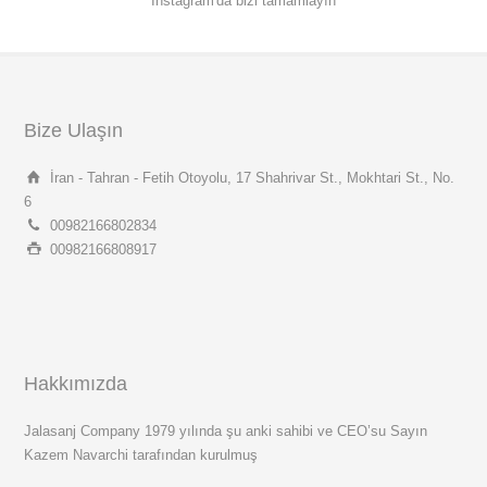
Instagram'da bizi tamamlayın
Bize Ulaşın
İran - Tahran - Fetih Otoyolu, 17 Shahrivar St., Mokhtari St., No.
6
00982166802834
00982166808917
Hakkımızda
Jalasanj Company 1979 yılında şu anki sahibi ve CEO’su Sayın
Kazem Navarchi tarafından kurulmuş