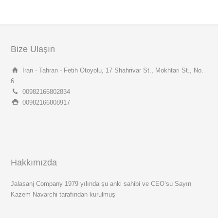
Bize Ulaşın
İran - Tahran - Fetih Otoyolu, 17 Shahrivar St., Mokhtari St., No.
6
00982166802834
00982166808917
Hakkımızda
Jalasanj Company 1979 yılında şu anki sahibi ve CEO’su Sayın
Kazem Navarchi tarafından kurulmuş