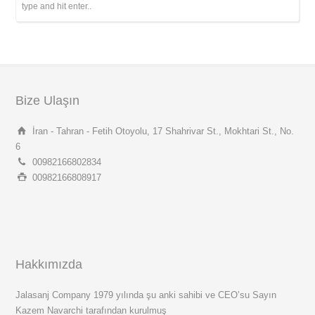
Bize Ulaşın
İran - Tahran - Fetih Otoyolu, 17 Shahrivar St., Mokhtari St., No.
6
00982166802834
00982166808917
Hakkımızda
Jalasanj Company 1979 yılında şu anki sahibi ve CEO’su Sayın
Kazem Navarchi tarafından kurulmuş