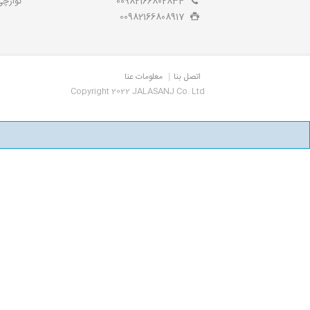
00982166802834
نوارچی
00982166808917
اتصل بنا
معلومات عنا
Copyright 2022 JALASANJ Co. Ltd